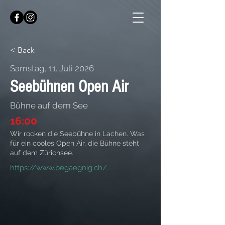
< Back
Samstag, 11. Juli 2026
Seebühnen Open Air
Bühne auf dem See
16:00
Wir rocken die Seebühne in Lachen. Was
für ein cooles Open Air, die Bühne steht
auf dem Zürichsee.
https://www.begaegnig.ch/