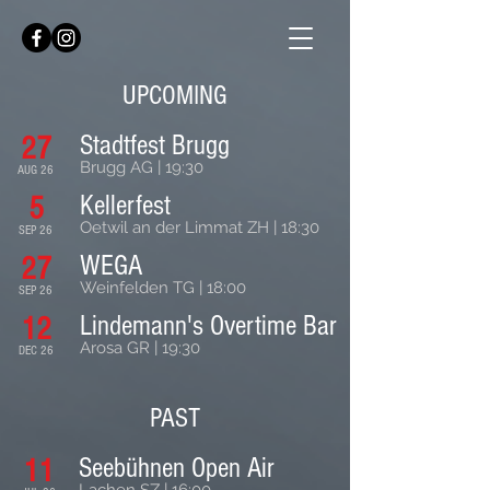
UPCOMING
Stadtfest Brugg
27
Brugg AG | 19:30
AUG 26
Kellerfest
5
Oetwil an der Limmat ZH | 18:30
SEP 26
WEGA
27
Weinfelden TG | 18:00
SEP 26
Lindemann's Overtime Bar
12
Arosa GR | 19:30
DEC 26
PAST
Seebühnen Open Air
11