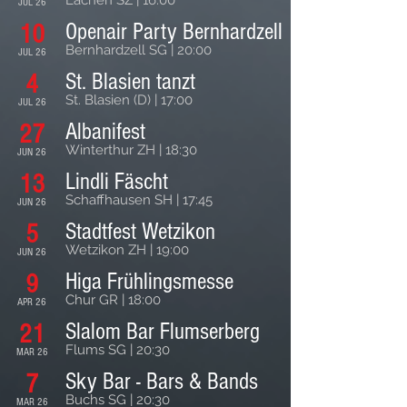
Lachen SZ | 16:00
JUL 26
Openair Party Bernhardzell
10
Bernhardzell SG | 20:00
JUL 26
St. Blasien tanzt
4
St. Blasien (D) | 17:00
JUL 26
Albanifest
27
Winterthur ZH | 18:30
JUN 26
Lindli Fäscht
13
Schaffhausen SH | 17:45
JUN 26
Stadtfest Wetzikon
5
Wetzikon ZH | 19:00
JUN 26
Higa Frühlingsmesse
9
Chur GR | 18:00
APR 26
Slalom Bar Flumserberg
21
Flums SG | 20:30
MAR 26
Sky Bar - Bars & Bands
7
Buchs SG | 20:30
MAR 26