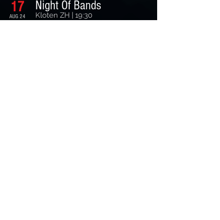
Night Of Bands
17
Kloten ZH | 19:30
AUG 24
Lindli Fäscht
6
Schaffhausen SH | 16:30
JUL 24
Albanifest
29
Winterthur ZH | 19:00
JUN 24
Grümpi Egg
28
Egg ZH | 18:00
JUN 24
Stadtfest Wetzikon
8
Wetzikon ZH | 18:00
JUN 24
Streetfood Fiesta
1
Aadorf TG | 18:00
JUN 24
Geburtstags-Party
6
Pfäffikon ZH | 18:00
APR 24
Firmenanlass
24
Dübendorf ZH | 20:00
NOV 23