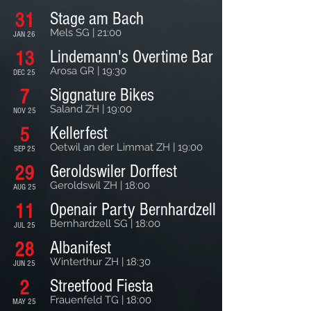
Stage am Bach
31
Mels SG | 21:00
JAN 26
Lindemann's Overtime Bar
13
Arosa GR | 19:30
DEC 25
Siggnature Bikes
7
Saland ZH | 19:00
NOV 25
Kellerfest
5
Oetwil an der Limmat ZH | 19:00
SEP 25
Geroldswiler Dorffest
29
Geroldswil ZH | 18:00
AUG 25
Openair Party Bernhardzell
11
Bernhardzell SG | 18:00
JUL 25
Albanifest
28
Winterthur ZH | 18:30
JUN 25
Streetfood Fiesta
2
Frauenfeld TG | 18:00
MAY 25