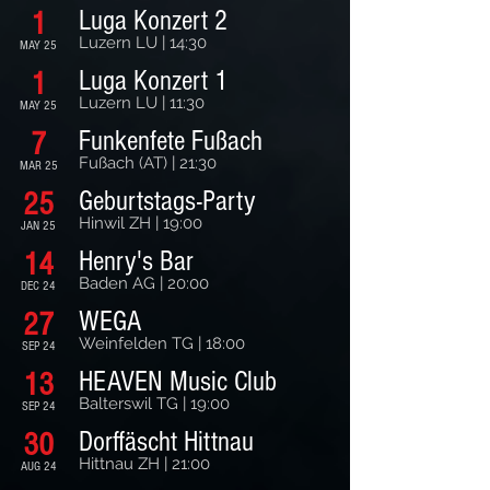
Luga Konzert 2
1
Luzern LU | 14:30
MAY 25
Luga Konzert 1
1
Luzern LU | 11:30
MAY 25
Funkenfete Fußach
7
Fußach (AT) | 21:30
MAR 25
Geburtstags-Party
25
Hinwil ZH | 19:00
JAN 25
Henry's Bar
14
Baden AG | 20:00
DEC 24
WEGA
27
Weinfelden TG | 18:00
SEP 24
HEAVEN Music Club
13
Balterswil TG | 19:00
SEP 24
Dorffäscht Hittnau
30
Hittnau ZH | 21:00
AUG 24